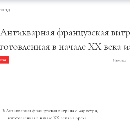
азад
️Антикварная французская витр
готовленная в начале XX века и
инка
Материал