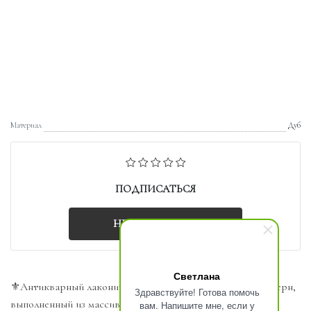
Материал
Дуб
ПОДПИСАТЬСЯ
НЕТ НА СКЛАДЕ
Светлана
⚜️Антикварный лаконичный буфет в стиле северный модерн,
Здравствуйте! Готова помочь
выполненный из массива дуба во Франции
вам. Напишите мне, если у