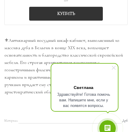
шт
КУПИТЬ
⚜️Антикварный посудный шкаф-кабинет, выполненный из
массива дуба в Бельгии в конце XIX века, воплощает
основательность и благородство классической европейской
мебели. Его строгая архитектурная композиция с
геометричными филенчатыми дверцами, изящным резным
карнизом и практичными нижними ящиками с точеными
ручками придает ему статусный, добротный и солидный
Светлана
аристократический облик.
Здравствуйте! Готова помочь
вам. Напишите мне, если у
вас появятся вопросы.
Материал
Дуб