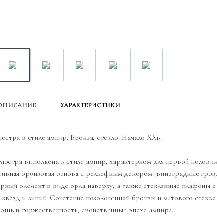
ОПИСАНИЕ
ХАРАКТЕРИСТИКИ
юстра в стиле ампир. Бронза, стекло. Начало XXв.
люстра выполнена в стиле ампир, характерном для первой половин
ивная бронзовая основа с рельефным декором (виноградные грозд
рный элемент в виде орла наверху, а также стеклянные плафоны с
 звёзд и линий. Сочетание позолоченной бронзы и матового стекл
ошь и торжественность, свойственные эпохе ампира.