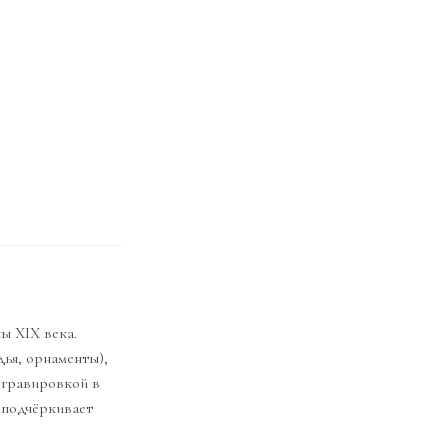
ы XIX века.
ья, орнаменты),
 гравировкой в
а подчёркивает