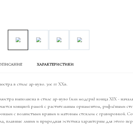
ОПИСАНИЕ
ХАРАКТЕРИСТИКИ
юстра в стиле ар-нуво. 30е гг XXв.
люстра выполнена в стиле ар-нуво (или модерн) конца XIX - начала
чается изящной рамой с растительным орнаментом, рифлёными ст
онами с волнистыми краями и матовым стеклом с гравировкой. Со
ла, плавные линии и природная эстетика характерны для этого пер