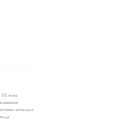
 XX века:
еклянными
четание металла и
иода.