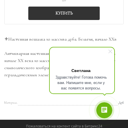
шт
КУПИТЬ
⚜️Настенная вешалка из массива дуба. Бельгия, начало ХХв
Антикварная настенная вешалка, выполненная в Бельгии в
начале ХХ века из массива дуба. Украшена резьбой в виде
символического изображения рыб, гербовыми и
Светлана
геральдическими элементами резьбы.
Здравствуйте! Готова помочь
вам. Напишите мне, если у
вас появятся вопросы.
Материал
Дуб
Пожаловаться на контент cайта в
Битрикс24