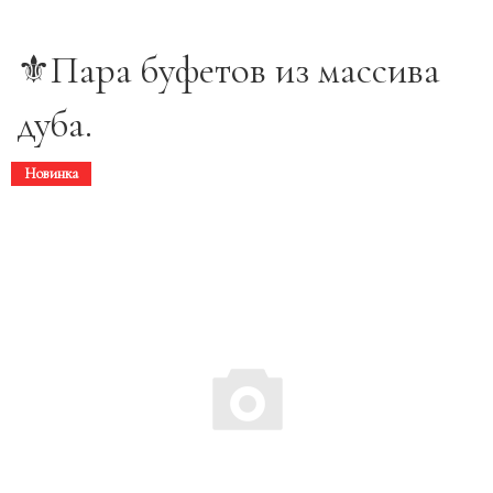
⚜️Пара буфетов из массива
дуба.
Новинка