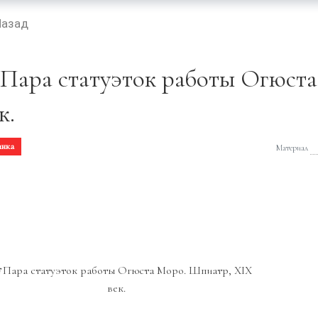
Назад
️Пара статуэток работы Огюст
к.
инка
Материал