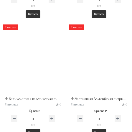
шт
шт
Купить
Купить
Новинка
Новинка
⚜️Великолепная классическая витрина-горка, выполненная из благородного массива дуба
⚜️Элегантная бельгийская витрина из массива дуба с фацетированным стеклом.
Материал
Дуб
Материал
Дуб
65 000 ₽
140 000 ₽
шт
шт