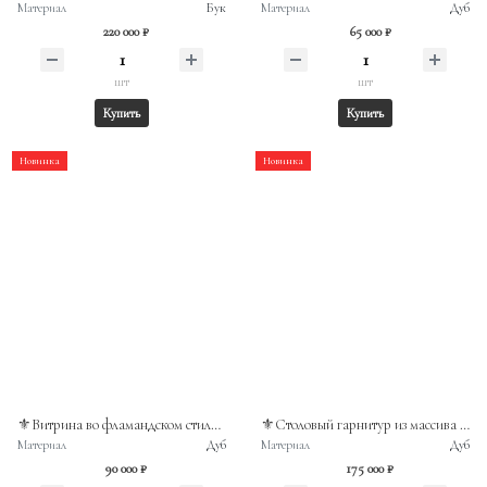
Материал
Бук
Материал
Дуб
220 000 ₽
65 000 ₽
шт
шт
Купить
Купить
Новинка
Новинка
⚜️Витрина во фламандском стиле из дуба с латунной фурнитурой. Бельгия, середина ХXв
⚜️Столовый гарнитур из массива дуба в сельском стиле. Нидерланды, середина ХХв
Материал
Дуб
Материал
Дуб
90 000 ₽
175 000 ₽