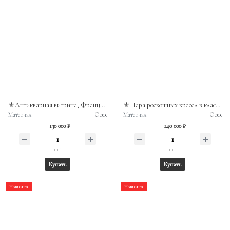
⚜️Антикварная витрина, Франция конец XIX века, массив ореха
⚜️Пара роскошных кресел в классическом стиле Неорококо с массивным каркасом из ореха
Материал
Орех
Материал
Орех
130 000 ₽
140 000 ₽
шт
шт
Купить
Купить
Новинка
Новинка