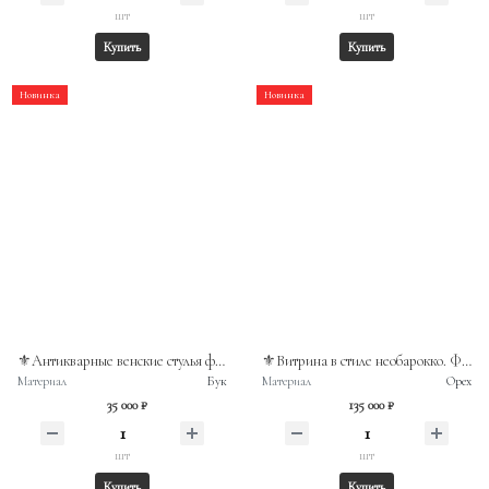
шт
шт
Купить
Купить
Новинка
Новинка
⚜️Антикварные венские стулья фирмы «Тонет»
⚜️Витрина в стиле необарокко. Франция, ХХв
Материал
Бук
Материал
Орех
35 000 ₽
135 000 ₽
шт
шт
Купить
Купить