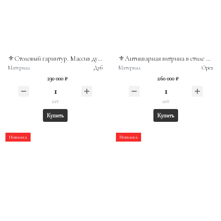
⚜️Столовый гарнитур. Массив дуба, сельский стиль. ФРГ, вторая половина XXв.
⚜️Антикварная витрина в стиле историзм. Массив ореха. Франция, конец XIXв
Материал
Дуб
Материал
Орех
230 000 ₽
260 000 ₽
шт
шт
Купить
Купить
Новинка
Новинка