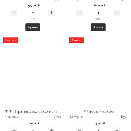
95 000 ₽
65 000 ₽
шт
шт
Купить
Купить
Новинка
Новинка
⚜️⚜️ Пара изящных кресел в стиле французского рококо (Людовик XV)
⚜️Столик - консоль
Материал
Орех
Материал
Бук
60 000 ₽
35 000 ₽