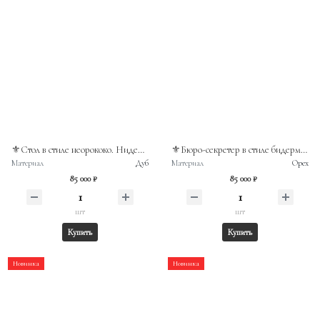
⚜️Стол в стиле неорококо. Нидерланды, первая половина ХХв
⚜️Бюро-секретер в стиле бидермайер. Нидерланды, конец XIXв. Массив ореха.
Материал
Дуб
Материал
Орех
85 000 ₽
85 000 ₽
шт
шт
Купить
Купить
Новинка
Новинка