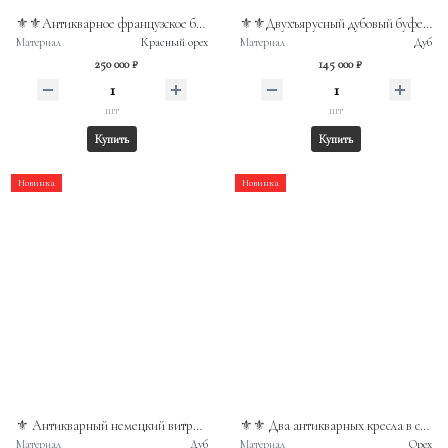
⚜️⚜️Антикварное французское бюро- секретер эпохи Наполеона III
⚜️⚜️Двухъярусный дубовый буфет конца XIX века
Материал
Красный орех
Материал
Дуб
250 000 ₽
145 000 ₽
шт
шт
Купить
Купить
Новинка
Новинка
⚜️ Антикварный немецкий витринный шкаф эпохи ар-деко (начало XX века)
⚜️⚜️ Два антикварных кресла в стиле бельгийского неорококо начала XX века
Материал
Дуб
Материал
Орех