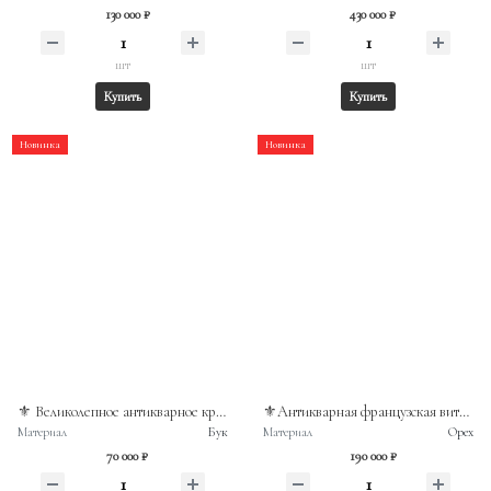
130 000 ₽
430 000 ₽
шт
шт
Купить
Купить
Новинка
Новинка
⚜️ Великолепное антикварное кресло, выполненное в стиле необарокко
⚜️Антикварная французская витрина с маркетри, изготовленная в начале XX века из ореха.
Материал
Бук
Материал
Орех
70 000 ₽
190 000 ₽