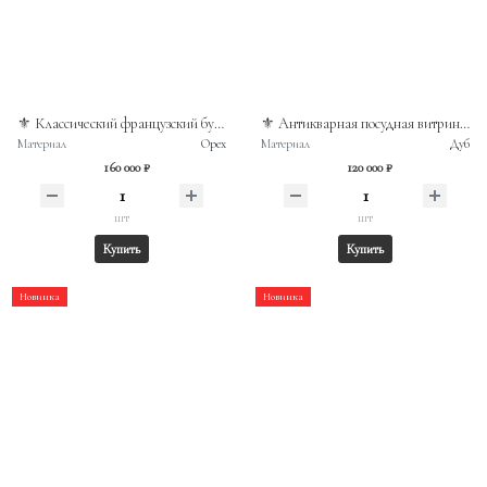
⚜️ Классический французский буфет-витрина в стиле рококо из массива ореха
⚜️ Антикварная посудная витрина, Франция конец XIX века
Материал
Орех
Материал
Дуб
160 000 ₽
120 000 ₽
шт
шт
Купить
Купить
Новинка
Новинка