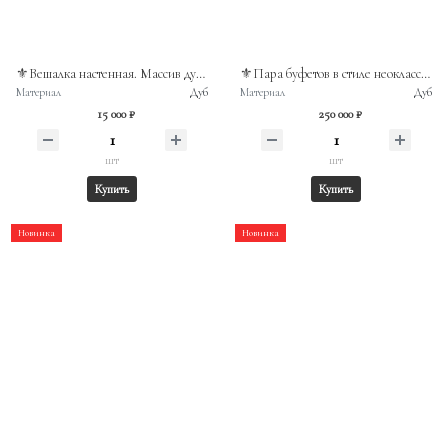
⚜️Вешалка настенная. Массив дуба. Бельгия, XXв.
⚜️Пара буфетов в стиле неоклассицизм. Массив дуба, бронза, яшма. Франция, конец XIXв.
Материал
Дуб
Материал
Дуб
15 000 ₽
250 000 ₽
шт
шт
Купить
Купить
Новинка
Новинка