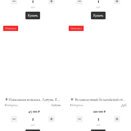
шт
шт
Купить
Купить
Новинка
Новинка
⚜️Напольная вешалка. Латунь. Европа, 60-70гг. XXв.
⚜️ Великолепный бельгийский столовый гарнитур
Материал
Латунь
Материал
Дуб
45 000 ₽
220 000 ₽
шт
шт