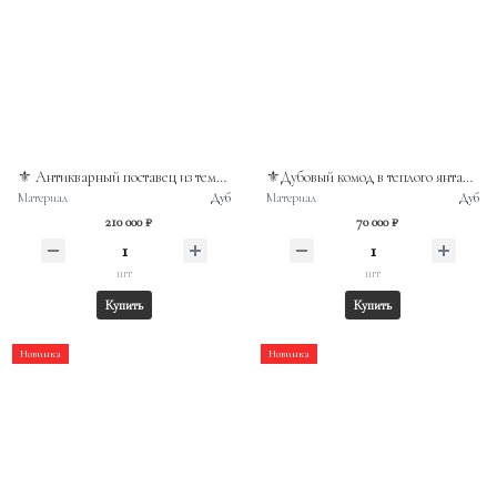
⚜️ Антикварный поставец из темного дерева, выполненный в стиле неоренессанса
⚜️Дубовый комод в теплого янтарно-коричневого оттенка с выраженной текстурой дерев
Материал
Дуб
Материал
Дуб
210 000 ₽
70 000 ₽
шт
шт
Купить
Купить
Новинка
Новинка