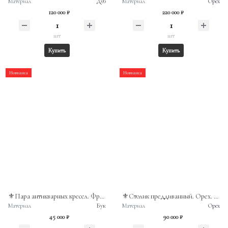
Материал
Дуб
Материал
Орех
120 000 ₽
220 000 ₽
шт
шт
Купить
Купить
Новинка
Новинка
⚜️Пара антикварных кресел. Франция, период Наполеона III
⚜️Столик преддиванный. Орех. Франция, рубеж XIX-XXвв.
Материал
Бук
Материал
Орех
45 000 ₽
90 000 ₽