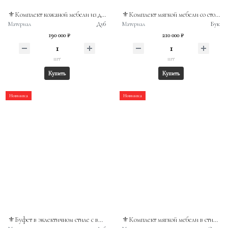
⚜️Комплект кожаной мебели из двух кресел и дивана. Дуб, кожа, с элементами барокко. Европа, вторая половина XXв.
⚜️Комплект мягкой мебели со столом. В стиле неоклассицизм. Франция, вторая половина XIXв.
Материал
Дуб
Материал
Бук
190 000 ₽
210 000 ₽
шт
шт
Купить
Купить
Новинка
Новинка
⚜️Буфет в эклектичном стиле с витражной витринной частью. Массив дуба. Бельгия, конец XIXв.
⚜️Комплект мягкой мебели в стиле рококо из массива ореха. Конец XIXв, Франция