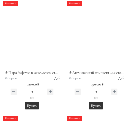
Новинка
Новинка
⚜️Пара буфетов в мехельском стиле. Массив дуба. Бельгия, рубеж XIX-ХХв
⚜️Антикварный комплект для столовой: монументальный комод и раздвижной обеденный стол. Нидерланды, середина XX века.
Материал
Дуб
Материал
Дуб
120 000 ₽
190 000 ₽
шт
шт
Купить
Купить
Новинка
Новинка