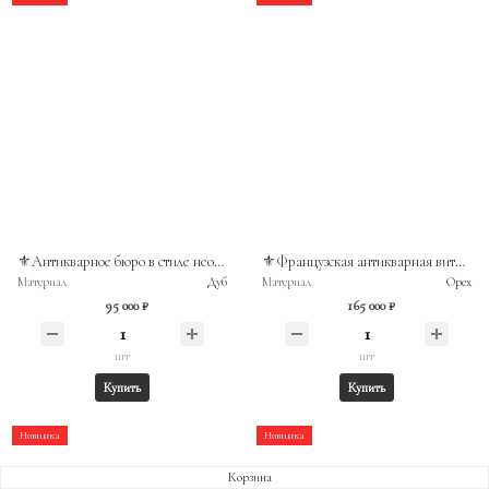
⚜️Антикварное бюро в стиле необарокко, выполненное из массива дуба в конце XIX века
⚜️Французская антикварная витрина в стиле Людовика XVI
Материал
Дуб
Материал
Орех
95 000 ₽
165 000 ₽
шт
шт
Купить
Купить
Новинка
Новинка
Корзина