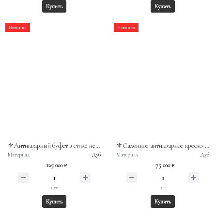
Купить
Купить
Новинка
Новинка
⚜️Антикварный буфет в стиле неоренессанс. Массив дуба. Франция, вторая половина XIX века.
⚜️Салонное антикварное кресло-председатель в стиле необарокко. Германия, вторая половина XIX века.
Материал
Дуб
Материал
Дуб
125 000 ₽
75 000 ₽
шт
шт
Купить
Купить