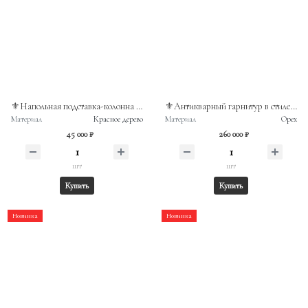
⚜️Напольная подставка-колонна в стиле необарокко
⚜️Антикварный гарнитур в стиле рококо, состоящий из дивана и трех кресел
Материал
Красное дерево
Материал
Орех
45 000 ₽
260 000 ₽
шт
шт
Купить
Купить
Новинка
Новинка