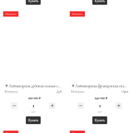
Купить
Купить
Новинка
Новинка
⚜️Антикварная дубовая скамья-сундук в стиле неоренессанс (вторая половина XIX века)
⚜️Антикварная французская скамья-сундук конца XIX века в стиле неоклассицизм
Материал
Дуб
Материал
Орех
220 000 ₽
240 000 ₽
шт
шт
Купить
Купить