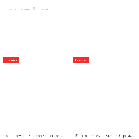
Главная страница
Каталог
Новинка
Новинка
⚜️Банкетка и два кресла в стиле неоклассицизм, Франция, конец XIX века.
⚜️Пара кресел в стиле необарокко. Массив дуба, гобелен. Нидерланды, первая половина XXв