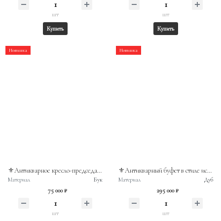
шт
шт
Купить
Купить
Новинка
Новинка
⚜️Антикварное кресло-председатель, Франция, первая половина XX века.
⚜️Антикварный буфет в стиле историзм с элементами неоготики и неоренессанса. Нидерланды, вторая половина XIXв.
Материал
Бук
Материал
Дуб
75 000 ₽
295 000 ₽
шт
шт