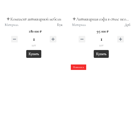
⚜️Комплект антикварной мебели
⚜️Антикварная софа в стиле необарокко
Материал
Бук
Материал
Дуб
180 000 ₽
95 000 ₽
шт
шт
Купить
Купить
Новинка