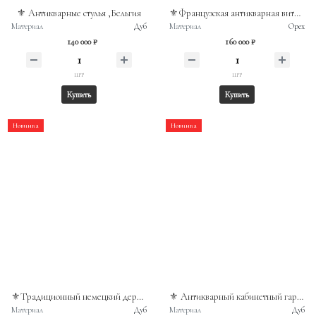
⚜️ Антикварные стулья ,Бельгия
⚜️Французская антикварная витрина в стиле Наполеона III
Материал
Дуб
Материал
Орех
140 000 ₽
160 000 ₽
шт
шт
Купить
Купить
Новинка
Новинка
⚜️Традиционный немецкий деревянный сундук, изготовленный во второй половине XIX века
⚜️ Антикварный кабинетный гарнитур Германия
Материал
Дуб
Материал
Дуб