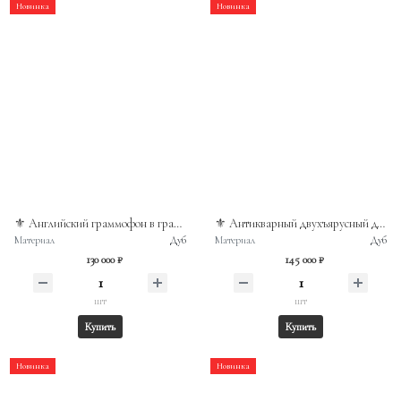
Новинка
Новинка
⚜️ Английский граммофон в граммофонной тумбе марки Dulcetto (Made in England) с фирменным логотипом в виде попугая
⚜️ Антикварный двухъярусный дубовый буфет-сервант в стиле неоренессанс (конец XIX в.)
Материал
Дуб
Материал
Дуб
130 000 ₽
145 000 ₽
шт
шт
Купить
Купить
Новинка
Новинка