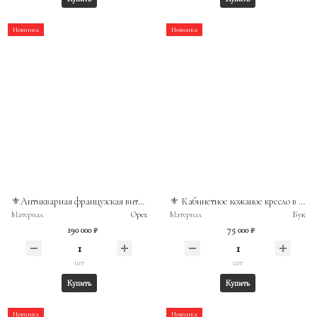
Новинка
Новинка
⚜️Антикварная французская витрина с маркетри, изготовленная в начале XX века из ореха.
⚜️ Кабинетное кожаное кресло в стиле Луи Филипп
Материал
Орех
Материал
Бук
190 000 ₽
75 000 ₽
шт
шт
Купить
Купить
Новинка
Новинка