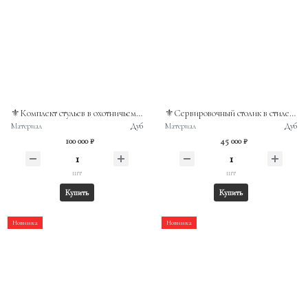
⚜️Комплект стульев в охотничьем стиле. Массив дуба. Франция, конец XIXв
⚜️Сервировочный столик в стиле брутализм. Массив дуба. Германия.
Материал
Дуб
Материал
Дуб
100 000 ₽
45 000 ₽
шт
шт
Купить
Купить
Новинка
Новинка