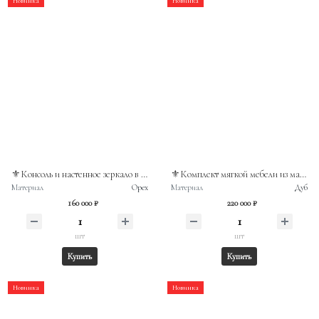
Новинка
Новинка
⚜️Консоль и настенное зеркало в стиле неорококо Франция
⚜️Комплект мягкой мебели из массива дуба в классическом французском стиле
Материал
Орех
Материал
Дуб
160 000 ₽
220 000 ₽
шт
шт
Купить
Купить
Новинка
Новинка