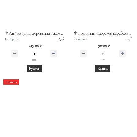
⚜️Антикварная деревянная скамья-сундук
⚜️Подлинный морской корабельный сундук
Материал
Дуб
Материал
Дуб
135 000 ₽
90 000 ₽
шт
шт
Купить
Купить
Новинка