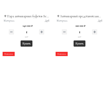
⚜️Пара антикварных буфетов Бельгия конец XIX века
⚜️Антикварный представительный книжный шкаф -витрина в стиле неоренессанс
Материал
Дуб
Материал
Дуб
140 000 ₽
220 000 ₽
шт
шт
Купить
Купить
Новинка
Новинка