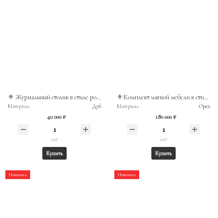
⚜️ Журнальный столик в стиле рококо из массива дуба. Бельгия
⚜️Комплект мягкой мебели в стиле рококо
Материал
Дуб
Материал
Орех
40 000 ₽
180 000 ₽
шт
шт
Купить
Купить
Новинка
Новинка