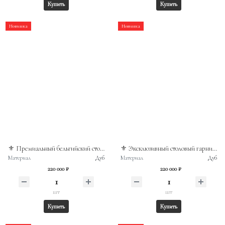
Купить
Купить
Новинка
Новинка
⚜️ Премиальный бельгийский столовый гарнитур из отборного массива дуба
⚜️ Эксклюзивный столовый гарнитур из массива дуба Бельгия
Материал
Дуб
Материал
Дуб
220 000 ₽
220 000 ₽
шт
шт
Купить
Купить