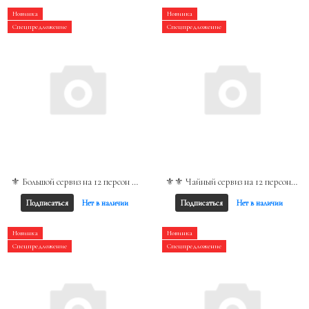
Новинка
Новинка
Спецпредложение
Спецпредложение
⚜️ Большой сервиз на 12 персон ALT Tirschenreuth 1838 Германия
⚜️⚜️ Чайный сервиз на 12 персон от известной немецкой мануфактуры Schönwald
Подписаться
Нет в наличии
Подписаться
Нет в наличии
Новинка
Новинка
Спецпредложение
Спецпредложение