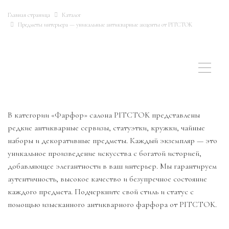
Главная страница
Каталог
Предметы интерьера — уникальные антикварные акценты от PITCTOK
В категории «Фарфор» салона PITCTOK представлены
редкие антикварные сервизы, статуэтки, кружки, чайные
наборы и декоративные предметы. Каждый экземпляр — это
уникальное произведение искусства с богатой историей,
добавляющее элегантности в ваш интерьер. Мы гарантируем
аутентичность, высокое качество и безупречное состояние
каждого предмета. Подчеркните свой стиль и статус с
помощью изысканного антикварного фарфора от PITCTOK.