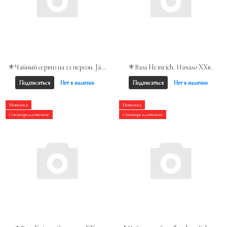
⚜️Чайный сервиз на 12 персон. Jäger, Германия
⚜️Ваза Heinrich. Начало XXв.
Подписаться
Нет в наличии
Подписаться
Нет в наличии
Новинка
Новинка
Спецпредложение
Спецпредложение