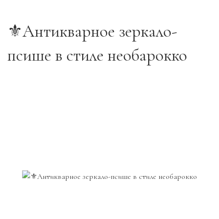
⚜️Антикварное зеркало-
псише в стиле необарокко