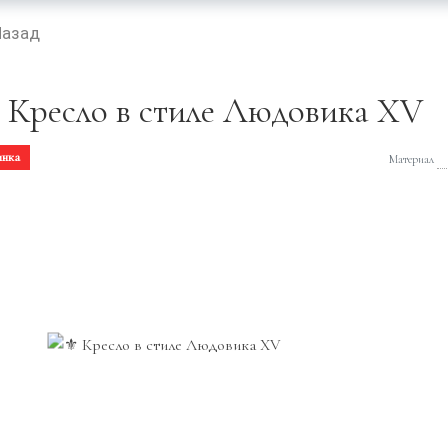
Назад
️ Кресло в стиле Людовика XV
инка
Материал