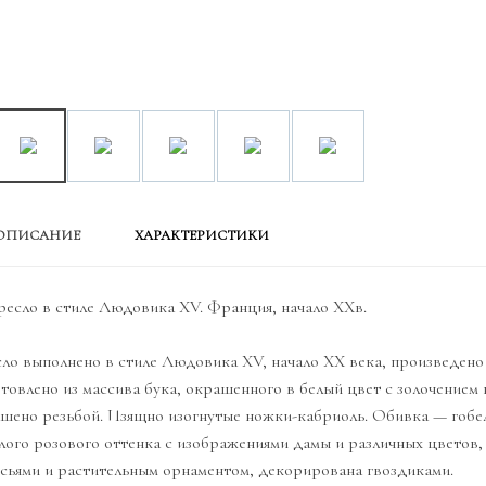
ОПИСАНИЕ
ХАРАКТЕРИСТИКИ
ресло в стиле Людовика XV. Франция, начало XXв.
ло выполнено в стиле Людовика XV, начало XX века, произведено
товлено из массива бука, окрашенного в белый цвет с золочением 
шено резьбой. Изящно изогнутые ножки-кабриоль. Обивка — гоб
лого розового оттенка с изображениями дамы и различных цветов
сьями и растительным орнаментом, декорирована гвоздиками.