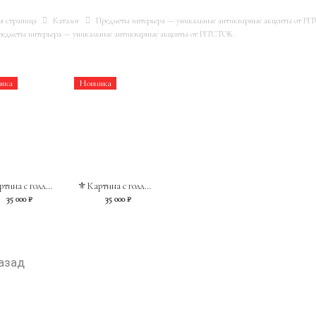
ая страница
Каталог
Предметы интерьера — уникальные антикварные акценты от P
едметы интерьера — уникальные антикварные акценты от PITCTOK
нка
Новинка
⚜️Картина с голландским сельским пейзажем. ХХв
⚜️Картина с голландским сельским пейзажем. ХХв
35 000 ₽
35 000 ₽
азад